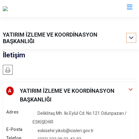
Valilikler
YATIRIM İZLEME VE KOORDİNASYON
BAŞKANLIĞI
İletişim
YATIRIM İZLEME VE KOORDİNASYON
A
BAŞKANLIĞI
Adres
Deliklitaş Mh. İki Eylül Cd. No:121 Odunpazarı /
ESKİŞEHİR
E-Posta
eskisehir.yikob@icisleri.gov.tr
Telefon