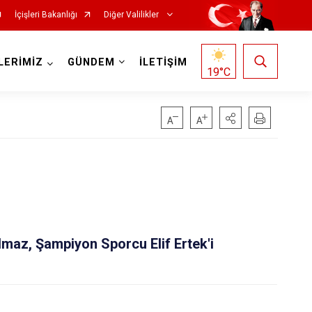
İçişleri Bakanlığı
Diğer Valilikler
LERİMİZ
GÜNDEM
İLETİŞİM
19
°C
ılmaz, Şampiyon Sporcu Elif Ertek'i