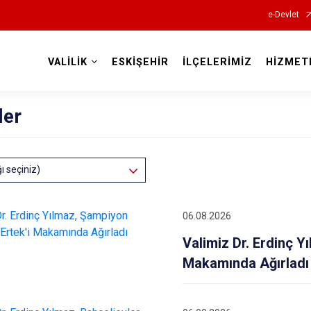
e-Devlet
VALİLİK
ESKİŞEHİR
İLÇELERİMİZ
HİZMET
Valilikler
ler
ğı seçiniz)
06.08.2026
Valimiz Dr. Erdinç Y
Makamında Ağırladı