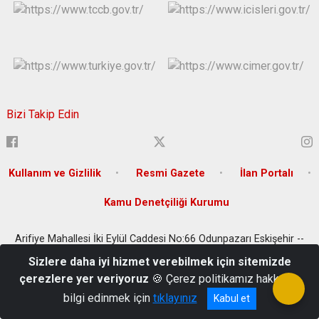
Bizi Takip Edin
Kullanım ve Gizlilik
Resmi Gazete
İlan Portalı
Kamu Denetçiliği Kurumu
Arifiye Mahallesi İki Eylül Caddesi No:66 Odunpazarı Eskişehir --
Kep Adresi: icisleribakanligi@hs01.kep.tr
Sizlere daha iyi hizmet verebilmek için sitemizde
+90(222) 214 2626 Belge Geçer :+90(222) 214 2763
çerezlere yer veriyoruz
🍪 Çerez politikamız hakkında
bilgi edinmek için
tıklayınız
Kabul et