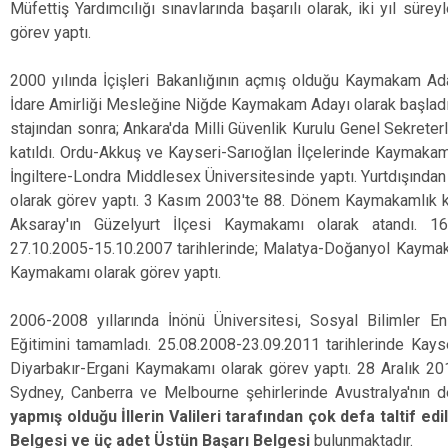
Müfettiş Yardımcılığı sınavlarında başarılı olarak, iki yıl sür
görev yaptı.
2000 yılında İçişleri Bakanlığının açmış olduğu Kaymakam Adaylı
İdare Amirliği Mesleğine Niğde Kaymakam Adayı olarak başladı.
stajından sonra; Ankara'da Milli Güvenlik Kurulu Genel Sekret
katıldı. Ordu-Akkuş ve Kayseri-Sarıoğlan İlçelerinde Kaymakam V
İngiltere-Londra Middlesex Üniversitesinde yaptı. Yurtdışınd
olarak görev yaptı. 3 Kasım 2003'te 88. Dönem Kaymakamlık ku
Aksaray'ın Güzelyurt İlçesi Kaymakamı olarak atandı. 16
27.10.2005-15.10.2007 tarihlerinde; Malatya-Doğanyol Kaymak
Kaymakamı olarak görev yaptı.
2006-2008 yıllarında İnönü Üniversitesi, Sosyal Bilimler 
Eğitimini tamamladı. 25.08.2008-23.09.2011 tarihlerinde Kay
Diyarbakır-Ergani Kaymakamı olarak görev yaptı. 28 Aralık 2013
Sydney, Canberra ve Melbourne şehirlerinde Avustralya'nın de
yapmış olduğu İllerin Valileri tarafından çok defa taltif e
Belgesi ve üç adet Üstün Başarı Belgesi
bulunmaktadır.