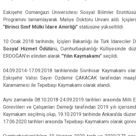
Eskişehir Osmangazi Üniversitesi Sosyal Bilimler Enstitüs
Programını tamamlayarak Maliye Doktoru Unvanı aldı. İçişleri
"Birinci Sınıf Mülki İdare Amirliği"
statüsüne yükseltildi.
10 Ocak 2018 tarihinde, İçişleri Bakanlığı ile Türk İdareciler 
Sosyal Hizmet Ödülü
nü, Cumhurbaşkanlığı Külliyesinde d
ERDOĞAN’ın elinden alarak
"Yılın Kaymakamı"
seçildi.
04.09.2014-17.09.2018 tarihlerinde Sivrihisar Kaymakamı olar
Eskişehir Valisi Sayın Özdemir ÇAKACAK tarafından maaşla 
Kararnamesi ile Tepebaşı Kaymakamı olarak atandı.
Aynı zamanda 08.10.2018-24.09.2019 tarihleri arasında Milli 
Görevlileri ve Çalışanları Derneği tarafından 2019 yılı içerisi
Kaymakam seçilmiş olup, 19.10.2019 tarihinde Ankara'da düze
17.06.2020 tarihleri arasında Tepebaşı Kaymakamı olarak görev 