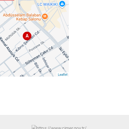
A
Leaflet