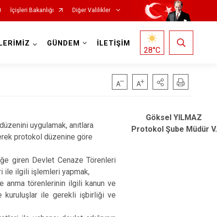
İçişleri Bakanlığı
Diğer Valilikler
LERİMİZ
GÜNDEM
İLETİŞİM
28
°C
Göksel YILMAZ
 düzenini uygulamak, anıtlara
Protokol Şube Müdür V.
derek protokol düzenine göre
üğe giren Devlet Cenaze Törenleri
le ilgili işlemleri yapmak,
e anma törenlerinin ilgili kanun ve
uruluşlar ile gerekli işbirliği ve