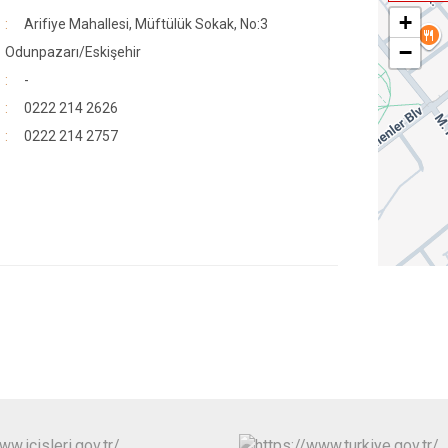
+
Arifiye Mahallesi, Müftülük Sokak, No:3
−
Odunpazarı/Eskişehir
-
0222 214 2626
0222 214 2757