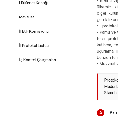
•
Resmi ziy
Hükümet Konağı
ülkemizi zi
diğer kurum
Mevzuat
gerekli ko
•
İl protoko
İl Etik Komisyonu
•
Kamu ve to
tören proto
kutlama, fe
İl Protokol Listesi
uğurlama i
benzeri tems
İç Kontrol Çalışmaları
•
Mevzuat ve
Protok
Müdürl
Standart
Pro
A