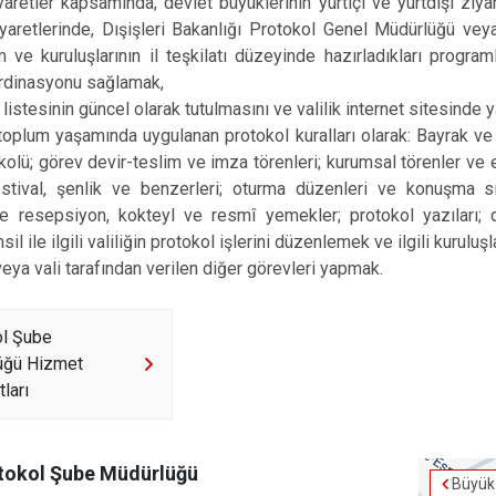
aretler kapsamında; devlet büyüklerinin yurtiçi ve yurtdışı ziyar
yaretlerinde, Dışişleri Bakanlığı Protokol Genel Müdürlüğü ve
 ve kuruluşlarının il teşkilatı düzeyinde hazırladıkları programla
ordinasyonu sağlamak,
l listesinin güncel olarak tutulmasını ve valilik internet sitesind
plum yaşamında uygulanan protokol kuralları olarak: Bayrak ve ta
kolü; görev devir-teslim ve imza törenleri; kurumsal törenler ve et
stival, şenlik ve benzerleri; oturma düzenleri ve konuşma sır
le resepsiyon, kokteyl ve resmî yemekler; protokol yazıları;
il ile ilgili valiliğin protokol işlerini düzenlemek ve ilgili kuruluşl
ya vali tarafından verilen diğer görevleri yapmak.
ol Şube
üğü Hizmet
ları
tokol Şube Müdürlüğü
Büyük