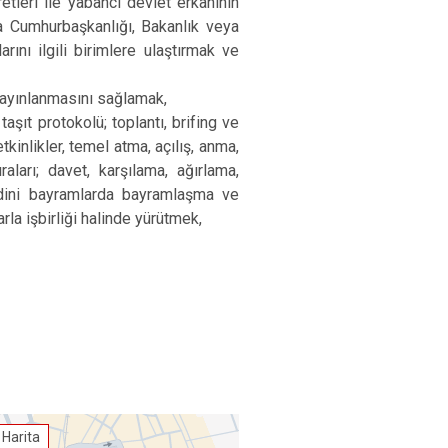
etleri ile yabancı devlet erkânının
ya Cumhurbaşkanlığı, Bakanlık veya
rını ilgili birimlere ulaştırmak ve
e yayınlanmasını sağlamak,
şıt protokolü; toplantı, brifing ve
kinlikler, temel atma, açılış, anma,
aları; davet, karşılama, ağırlama,
 dini bayramlarda bayramlaşma ve
arla işbirliği halinde yürütmek,
 Harita