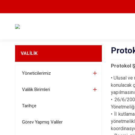
Proto
VALİLİK
Protokol 
Yöneticilerimiz
•
Ulusal ve 
konulacak ç
Valilik Birimleri
yapılmasın
•
26/6/2006
Tarihçe
Yönetmeliği
•
İl kutlam
yönetmelikl
Görev Yapmış Valiler
koordinasy