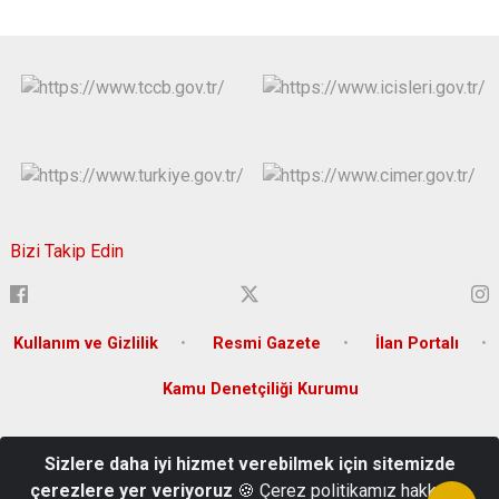
Bizi Takip Edin
Kullanım ve Gizlilik
Resmi Gazete
İlan Portalı
Kamu Denetçiliği Kurumu
Arifiye Mahallesi İki Eylül Caddesi No:66 Odunpazarı Eskişehir --
Sizlere daha iyi hizmet verebilmek için sitemizde
Kep Adresi: icisleribakanligi@hs01.kep.tr
çerezlere yer veriyoruz
🍪 Çerez politikamız hakkında