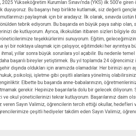
, 2025 Yükseköğretim Kurumları Sınavı’nda (YKS) ilk 500’e giren 
k duyuyoruz. Bu başarıyı hep birlikte kutlamak, siz değerli gençl
utlarımızı paylaşmak için bir aradayız. İlk olarak, sınavda üstün 
gönülden tebrik ediyorum. Bu başarıda en büyük paya sahip olan, 
rinizi de kutluyorum. Ayrıca, ilkokuldan itibaren sizleri bilgiyle d
neticilerimize teşekkürlerimi sunuyorum. Eğitim, geleceğimizin te
ha iyi bir noktaya ulaşmak için çalışıyor, eğitimdeki her ayrıntıya
ihmal, yıllar sonra büyük sorunlara yol açabilir. Bu nedenle teme
ıl daha başarılı bireyler yetiştirmek. Bu yıl toplamda 24 öğrencimiz
hir dışında oldukları için aramızda olamadılar. Her birinizi ayrı a
 hukuk, psikoloji, işletme gibi çeşitli alanlara yönelmiş olabilirsiniz
nginliktir. Elbette bu başarıda anne-babalarınızın, öğretmenlerini
mamak gerekir. Hepinize başarılarla dolu bir gelecek diliyorum. Si
zi ve okul yöneticilerinizi tekrar kutluyorum. Başarılarınız daim ol
veren Sayın Valimiz, öğrencilerin tercih ettiği okullar, hedefleri ve
encilerimize çeşitli hediyeler takdim eden Sayın Valimiz, öğrenci 