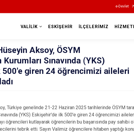
e-Devlet
VALİLİK
ESKİŞEHİR
İLÇELERİMİZ
HİZMET
Valilikler
 Hüseyin Aksoy, ÖSYM
 Kurumları Sınavında (YKS)
k 500'e giren 24 öğrencimizi aileleri
rladı
oy, Türkiye genelinde 21-22 Haziran 2025 tarihlerinde ÖSYM tara
avında (YKS) Eskişehir'de ilk 500'e giren 24 öğrencimizi aileleri i
yı öğrencileri kutlayarak öğrencilerin bu başarısında pay sahibi ola
ecilerini tebrik etti. Sayın Valimiz öğrencilere hitaben yaptığı ko