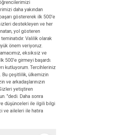
öğrencilerimizi
erimizi daha yakından
başarı göstererek ilk 500’e
sizleri destekleyen ve her
onatan, yol gösteren
minatıdır. Valilik olarak
 büyük önem veriyoruz.
l amacımız, eksiksiz ve
 ilk 500’e girmeyi başardı.
yrı kutluyorum. Tercihleriniz
. Bu çeşitlilik, ülkemizin
zin ve arkadaşlarınızın
zleri yetiştiren
sun. "dedi. Daha sonra
 düşünceleri ile ilgili bilgi
ve aileleri ile hatıra