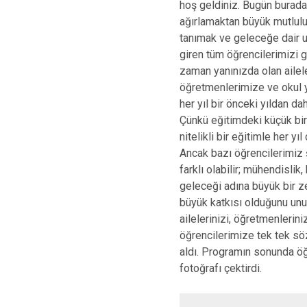
hoş geldiniz. Bugün burada
ağırlamaktan büyük mutlulu
tanımak ve geleceğe dair um
giren tüm öğrencilerimizi 
zaman yanınızda olan ailele
öğretmenlerimize ve okul yö
her yıl bir önceki yıldan da
Çünkü eğitimdeki küçük bir 
nitelikli bir eğitimle her y
Ancak bazı öğrencilerimiz şe
farklı olabilir; mühendislik,
geleceği adına büyük bir ze
büyük katkısı olduğunu unut
ailelerinizi, öğretmenlerini
öğrencilerimize tek tek söz 
aldı. Programın sonunda öğr
fotoğrafı çektirdi.