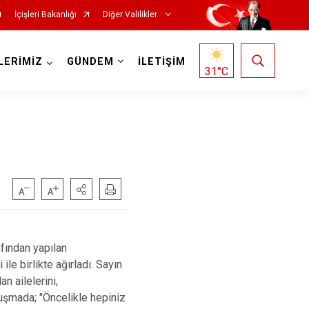
İçişleri Bakanlığı
Diğer Valilikler
LERİMİZ
GÜNDEM
İLETİŞİM
31
°C
fından yapılan
le birlikte ağırladı. Sayın
n ailelerini,
nuşmada; "Öncelikle hepiniz