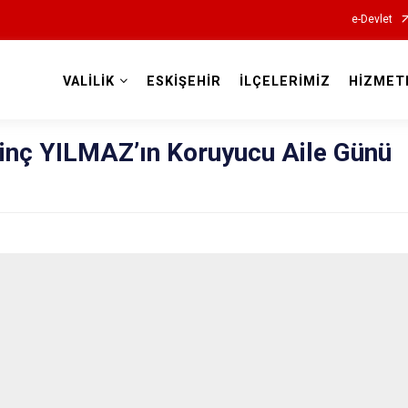
e-Devlet
VALİLİK
ESKİŞEHİR
İLÇELERİMİZ
HİZMET
Valilikler
dinç YILMAZ’ın Koruyucu Aile Günü