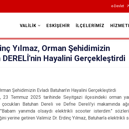
e-Devlet
VALİLİK
ESKİŞEHİR
İLÇELERİMİZ
HİZMET
Valilikler
dinç Yılmaz, Orman Şehidimizin
 DERELİ'nin Hayalini Gerçekleştirdi
Orman Şehidimizin Evladı Batuhan'ın Hayalini Gerçekleştirdi
z, 23 Temmuz 2025 tarihinde Seyitgazi ilçesindeki orman ya
n çocukları Batuhan Dereli ve Defne Dereli'yi makamında ağır
, "Babam yanımda olsaydı elektrikli scooter isterdim." sözle
ini yerine getiren Valimiz Dr. Erdinç Yılmaz, Batuhan'a elektrikli s