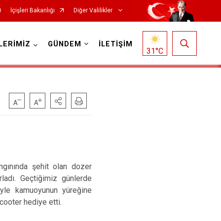
İçişleri Bakanlığı
Diğer Valilikler
LERİMİZ
GÜNDEM
İLETİŞİM
31
°C
ngınında şehit olan dozer
ladı. Geçtiğimiz günlerde
riyle kamuoyunun yüreğine
cooter hediye etti.