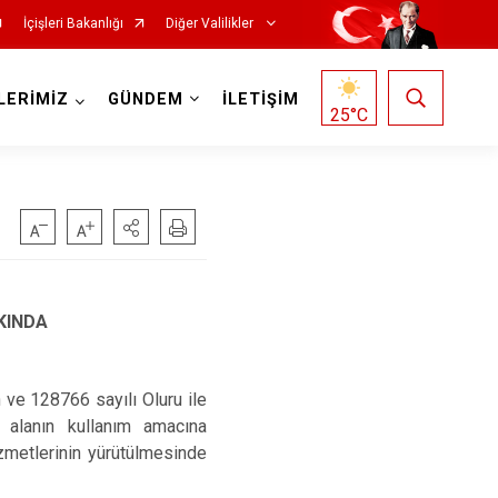
İçişleri Bakanlığı
Diğer Valilikler
LERİMİZ
GÜNDEM
İLETİŞİM
25
°C
KINDA
 ve 128766 sayılı Oluru ile
, alanın kullanım amacına
zmetlerinin yürütülmesinde