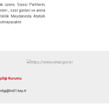
 üzere, Siyasi Partilerin,
ümleri , özel günleri ve anma
alilik Meydanında Atatürk
ılmayacaktır.
iliği Kurumu
anligi@hs01.kep.tr