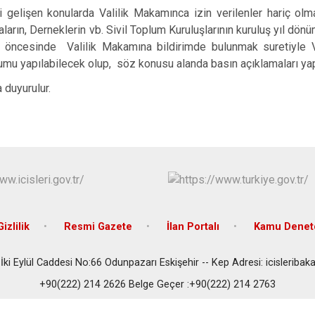
gelişen konularda Valilik Makamınca izin verilenler hariç olmak
aların, Derneklerin vb. Sivil Toplum Kuruluşlarının kuruluş yıl dön
 öncesinde Valilik Makamına bildirimde bulunmak suretiyle V
mu yapılabilecek olup, söz konusu alanda basın açıklamaları yap
duyurulur.
izlilik
Resmi Gazete
İlan Portalı
Kamu Denetç
 İki Eylül Caddesi No:66 Odunpazarı Eskişehir -- Kep Adresi: icisleribak
+90(222) 214 2626 Belge Geçer :+90(222) 214 2763