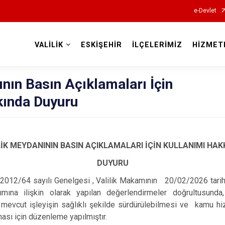
e-Devlet
VALİLİK
ESKİŞEHİR
İLÇELERİMİZ
HİZMET
Valilikler
ının Basın Açıklamaları İçin
kında Duyuru
LİK MEYDANININ BASIN AÇIKLAMALARI İÇİN KULLANIMI HAK
DUYURU
ın 2012/64 sayılı Genelgesi , Valilik Makamının 20/02/2026 tarih
nımına ilişkin olarak yapılan değerlendirmeler doğrultusunda
mevcut işleyişin sağlıklı şekilde sürdürülebilmesi ve kamu hi
sı için düzenleme yapılmıştır.