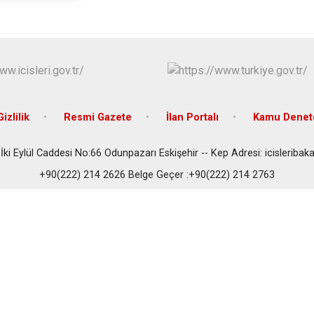
izlilik
Resmi Gazete
İlan Portalı
Kamu Denetç
 İki Eylül Caddesi No:66 Odunpazarı Eskişehir -- Kep Adresi: icisleribak
+90(222) 214 2626 Belge Geçer :+90(222) 214 2763