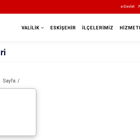
e-Devlet
VALİLİK
ESKİŞEHİR
İLÇELERİMİZ
HİZMET
Valilikler
ri
Sayfa:
/