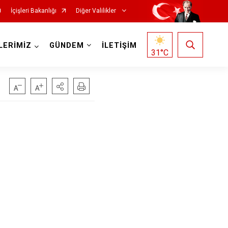
İçişleri Bakanlığı
Diğer Valilikler
LERİMİZ
GÜNDEM
İLETİŞİM
31
°C